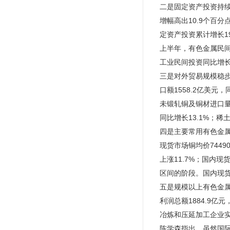
二是固定资产投资持续
增幅高出10.9个百
定资产投资累计增长19
上半年，有色金属民间
工业民间投资同比增长1
三是对外贸易规模稳步
口额1558.2亿美元，
未锻轧铜及铜材进口量2
同比增长13.1%；稀土
四是主要常用有色金
现货市场铜均价7449
上涨11.7%；国内
区间的阶段。国内现货市
五是规模以上有色金属
利润总额1884.9亿
冶炼和压延加工企业实现
陈学森指出，虽然国