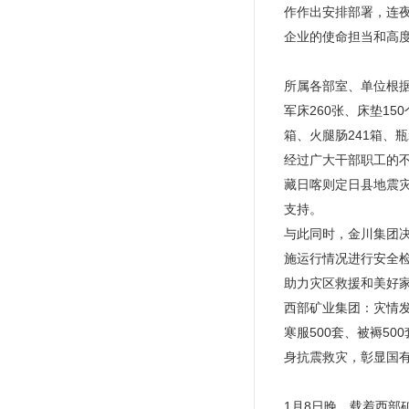
作作出安排部署，连
企业的使命担当和高
所属各部室、单位根
军床260张、床垫15
箱、火腿肠241箱、
经过广大干部职工的不
藏日喀则定日县地震灾
支持。
与此同时，金川集团
施运行情况进行安全
助力灾区救援和美好
西部矿业集团：灾情
寒服500套、被褥50
身抗震救灾，彰显国
1月8日晚，载着西部