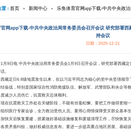
置 :
首页
»
新闻中心
»
乐鱼体育官网app下载-中共中央政
作 中共中央总书记习近平主持会议
官网app下载-中共中央政治局常务委员会召开会议 研究部署
持会议
日期：2025-12-21
1月9日电 中共中央政治局常务委员会1月9日召开会议，研究部署西藏
讲话。
西藏定日6.8级地震发生以来，在以习近平同志为核心的党中央坚强领
团结奋战，特别是国家综合性消防救援队伍、解放军、武警部队和央企等
限度减少人员伤亡，抗震救灾总体顺利。
，现在抗震救灾工作处在关键阶段，不能有丝毫松懈。要把工作做得更细
要组织医疗专家会诊，全力救治受伤人员。要用心用情保障受灾群众基本
要加快灾后恢复重建，抓紧做好基础设施修复和废墟清理工作，尽快恢复
解各类矛盾纠纷，做好权威信息发布。要进一步提高重点地区房屋、基础