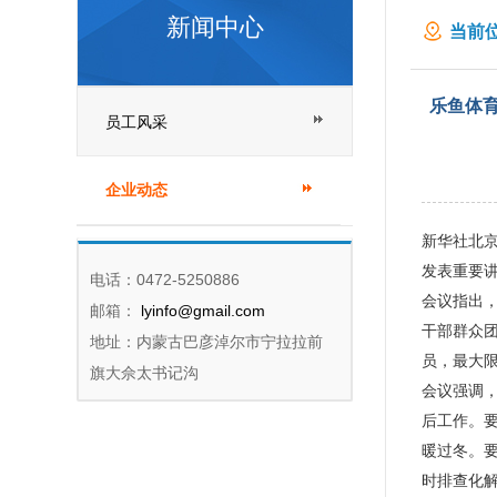
新闻中心
当前位
灾工
乐鱼体育
员工风采
企业动态
新华社北京
发表重要
电话：0472-5250886
会议指出，
邮箱：
lyinfo@gmail.com
干部群众
地址：内蒙古巴彦淖尔市宁拉拉前
员，最大
旗大佘太书记沟
会议强调
后工作。
暖过冬。
时排查化