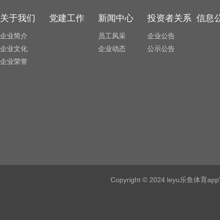
关于我们
党建工作
新闻中心
投资者关系
信息
企业简介
员工风采
企业公告
企业文化
企业动态
公示公告
企业荣誉
Copyright © 2024 leyu乐鱼体