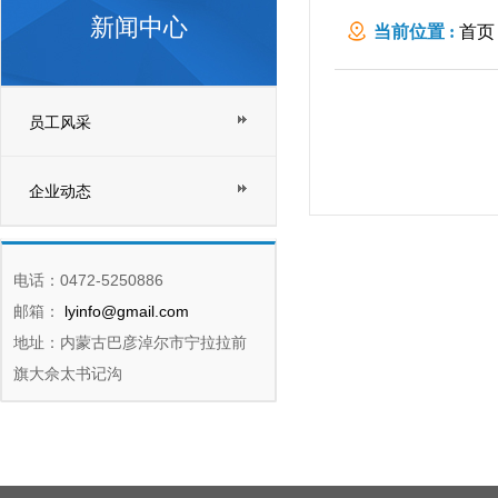
新闻中心
当前位置 :
首页
员工风采
企业动态
电话：0472-5250886
邮箱：
lyinfo@gmail.com
地址：内蒙古巴彦淖尔市宁拉拉前
旗大佘太书记沟