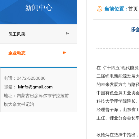
新闻中心
当前位置 :
首页
开
乐
员工风采
企业动态
在《“十四五”现代能
二届锂电新能源发展
电话：0472-5250886
的未来发展方向与路
邮箱：
lyinfo@gmail.com
中国有色金属工业协
地址：内蒙古巴彦淖尔市宁拉拉前
科技大学理学院院长
旗大佘太书记沟
经理曹子海，山东省
主任、锂业分会会长
段德炳在致辞中指出