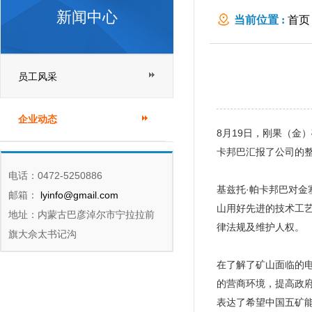
新闻中心
当前位置 :
首页
员工风采
企业动态
8月19日，刚果（金
卡邦巴汇报了公司的
电话：0472-5250886
基兹托·帕卡邦巴对
邮箱：
lyinfo@gmail.com
山用好先进的技术工
地址：内蒙古巴彦淖尔市宁拉拉前
律法规及维护人权。
旗大佘太书记沟
在了解了矿山面临的
的营商环境，提高政
表达了希望中国五矿