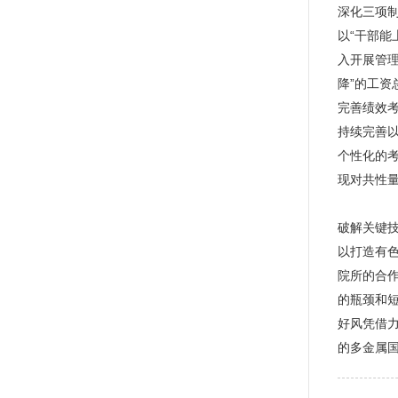
深化三项
以“干部
入开展管
降”的工
完善绩效
持续完善
个性化的
现对共性
破解关键
以打造有
院所的合
的瓶颈和
好风凭借
的多金属