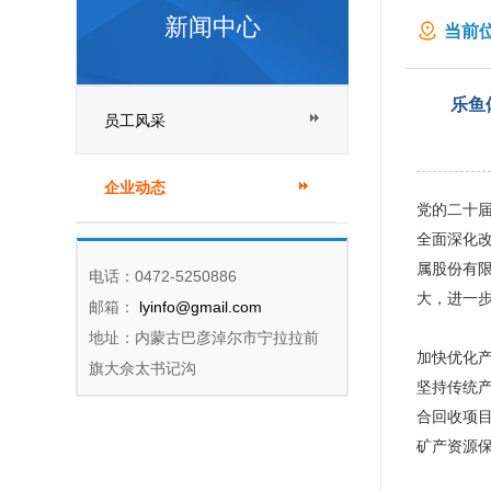
新闻中心
当前位
国际
乐鱼
员工风采
企业动态
党的二十
全面深化
属股份有
电话：0472-5250886
大，进一
邮箱：
lyinfo@gmail.com
地址：内蒙古巴彦淖尔市宁拉拉前
加快优化
旗大佘太书记沟
坚持传统产
合回收项
矿产资源