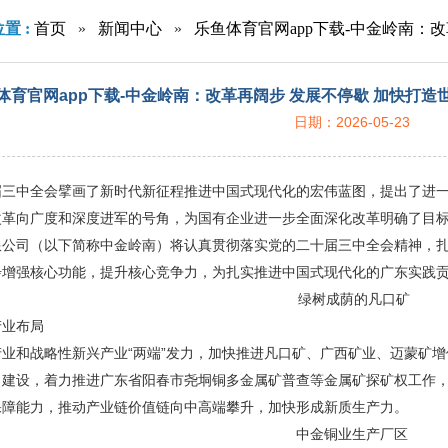
置 :
首页
»
新闻中心
»
乐鱼体育官网app下载-中金岭南：
化全产业链资源公司
体育官网app下载-中金岭南：改革再阔步 发展不停歇 加快打
日期：2026-05-23
届三中全会擘画了新时代新征程推进中国式现代化的宏伟蓝图，提出了进
改革向广度和深度进军的号角，为国有企业进一步全面深化改革明确了目
限公司（以下简称中金岭南）将认真贯彻落实党的二十届三中全会精神，
步增强核心功能，提升核心竞争力，为扎实推进中国式现代化的广东实践
绿树成荫的凡口矿
产业布局
业和战略性新兴产业“两端”发力，加快推进凡口矿、广西矿业、迈蒙矿增
目建设，着力推进广东省阳春市尧垌铜多金属矿普查等金属矿探矿权工作
保障能力，推动产业链价值链向中高端攀升，加快形成新质生产力。
中金铜业生产厂区