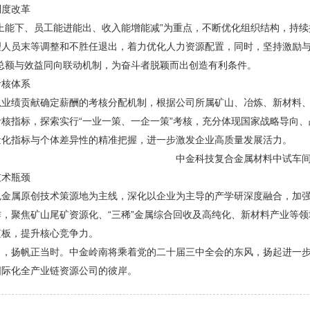
制度改革
能上能下、员工能进能出、收入能增能减”为重点，不断优化组织结构，持
理人员末等调整和不胜任退出，着力优化人力资源配置，同时，坚持激励与
资总额与效益同向联动机制，为奋斗者脱颖而出创造有利条件。
考核体系
以业绩贡献确定薪酬的考核分配机制，根据公司所属矿山、冶炼、新材料
考核指标，探索实行“一业一策、一企一策”考核，充分体现国家战略导向
量化指标与个体差异性的精准把握，进一步激发企业高质量发展活力。
中金科技复合金属材料中试车
技术瓶颈
色金属原创技术策源地为主线，深化以企业为主导的产学研深度融合，加
作，聚焦矿山尾矿资源化、“三稀”金属综合回收及高纯化、新材料产业等
短板，提升核心竞争力。
力，扬帆正当时。中金岭南将乘着党的二十届三中全会的东风，扬起进一
国际化全产业链资源公司的彼岸。