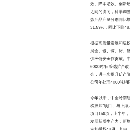
效、降本增效、创新增
之间的协同，科学调
炼产品产量分别同比增长
31.59%，同比下降48
根据高质量发展和建
展金、银、镓、锗、
供应链安全作贡献。中
6000吨/日采选扩
会，进一步提升矿产
公司年处理4000吨
今年以来，中金岭南组
榜挂帅”项目、与上海
项目159项，上半年
发展新质生产力；新增
专利授权49项，其中