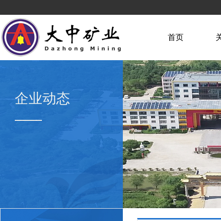
首页
企业动态