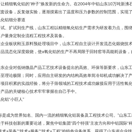
让精细氧化铝的“种子”焕发新的生命力。在2004年中铝山东10万吨新
配套设备，反复做实验，逐渐摸索出了温度和压力参数的控制范围，实现
氧化铝细分赛道
中试、扩试到生产线，山东工程以精细氧化铝生产需求为研发着力点，围
客户量身定制全流程工程技术及装备。
东企业板状刚玉原料预处理项目中，山东工程自主设计开发流态化煅烧技术
产品流态化深度煅烧，使α氧化铝的生产不再局限于回转窑等高能耗设备，
山东企业对低钠微晶产品工艺技术设备提出的高效、环保等新要求，山东
降至理论极限；同时，应用自主研发的内结构高效单筒冷却机成功解决了
个项目积累的实战经验，将分子筛领域的工程技术成功嫁接应用于活性氧
分产品的关键核心技术牢牢掌握在自己手中。
化铝“小巨人”
目标是成为世界知名、国内一流的精细氧化铝装备及工程技术公司。”山东
于科技创新的重要论述，聚焦中铝集团“四个特强”主攻方向和中铝国际“
技术+装备”“技术+服务”“技术+工程”的特色业务体系，获得了山东省企