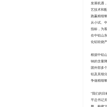
发展机遇，
艺技术和
跑赢精细
从小试、
指标，为
在中铝山
化铝轻烧
根据中铝
钠的含量
团外部多
铝及其细
争做精细氧
“我们的
平总书记关
整，构建“