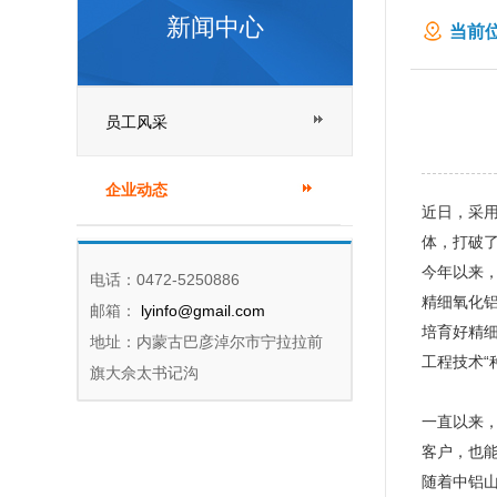
新闻中心
当前位
员工风采
企业动态
近日，采
体，打破
今年以来，
电话：0472-5250886
精细氧化
邮箱：
lyinfo@gmail.com
培育好精
地址：内蒙古巴彦淖尔市宁拉拉前
工程技术“
旗大佘太书记沟
一直以来
客户，也
随着中铝