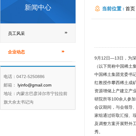
新闻中心
当前位置 :
首页
员工风采
企业动态
9月12日—13日，
（以下简称中国稀土
中国稀土集团党委书
电话：0472-5250886
红教授作攀西稀土成
邮箱：
lyinfo@gmail.com
资源增储上产建立产
地址：内蒙古巴彦淖尔市宁拉拉前
研院所等100余人参
旗大佘太书记沟
会议期间，与会领导
家组通过听取汇报、
及调整方案开展野外工
秀。