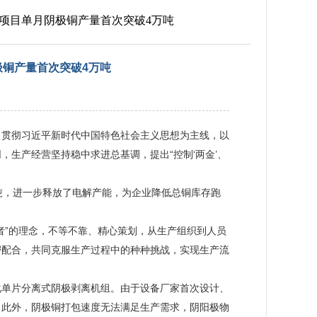
迁项目单月阴极铜产量首次突破4万吨
极铜产量首次突破4万吨
习贯彻习近平新时代中国特色社会主义思想为主线，以
生产经营坚持稳中求进总基调，提出“控制‘两金’、
吨，进一步释放了电解产能，为企业降低总铜库存跑
者”的理念，不等不靠、精心策划，从生产组织到人员
密配合，共同克服生产过程中的种种挑战，实现生产流
化单片分离式阴极剥离机组。由于设备厂家首次设计、
。此外，阴极铜打包速度无法满足生产需求，阴阳极物