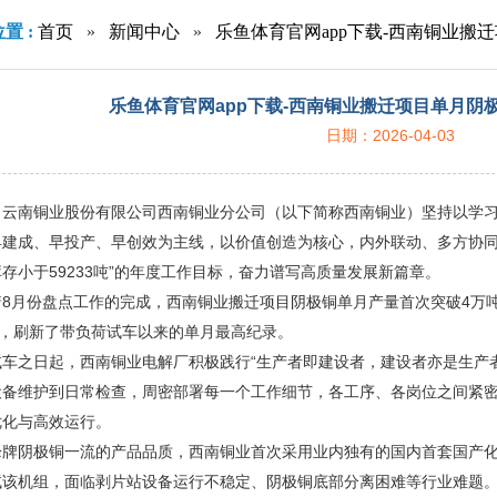
置 :
首页
»
新闻中心
»
乐鱼体育官网app下载-西南铜业搬
乐鱼体育官网app下载-西南铜业搬迁项目单月阴
日期：2026-04-03
，云南铜业股份有限公司西南铜业分公司（以下简称西南铜业）坚持以学
建成、早投产、早创效为主线，以价值创造为核心，内外联动、多方协同，
存小于59233吨”的年度工作目标，奋力谱写高质量发展新篇章。
着8月份盘点工作的完成，西南铜业搬迁项目阴极铜单月产量首次突破4万
”，刷新了带负荷试车以来的单月最高纪录。
试车之日起，西南铜业电解厂积极践行“生产者即建设者，建设者亦是生产
设备维护到日常检查，周密部署每一个工作细节，各工序、各岗位之间紧
优化与高效运行。
峰牌阴极铜一流的产品品质，西南铜业首次采用业内独有的国内首套国产
试该机组，面临剥片站设备运行不稳定、阴极铜底部分离困难等行业难题