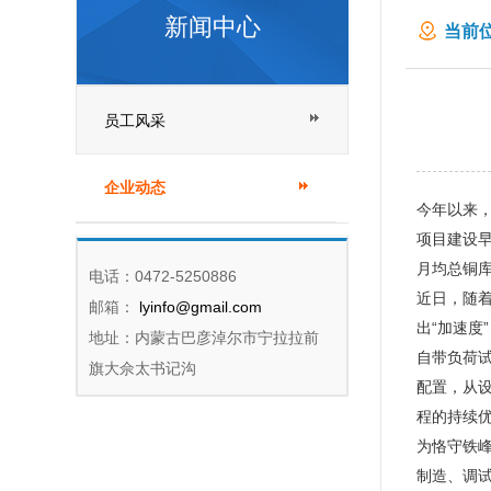
新闻中心
当前位
员工风采
企业动态
今年以来
项目建设早
月均总铜库
电话：0472-5250886
近日，随
邮箱：
lyinfo@gmail.com
出“加速度
地址：内蒙古巴彦淖尔市宁拉拉前
自带负荷
旗大佘太书记沟
配置，从
程的持续
为恪守铁
制造、调