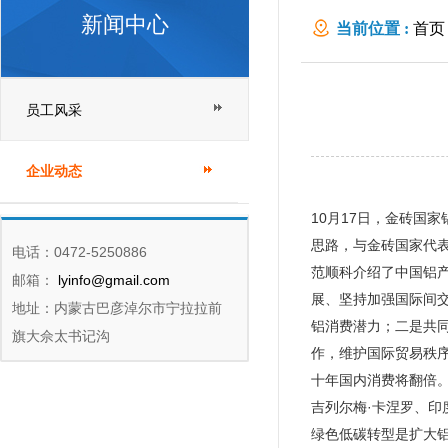
新闻中心
当前位置 :
首页
员工风采
企业动态
10月17日，金砖国
思路，与金砖国家代
电话：0472-5250886
范顺科介绍了中国铝
邮箱：
lyinfo@gmail.com
展、坚持加强国际间
地址：内蒙古巴彦淖尔市宁拉拉前
铝消费潜力；二是共
旗大佘太书记沟
作，维护国际贸易秩
十年国内消费将翻倍
吉列尔梅·卡涅罗、
绿色低碳转型是扩大