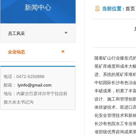
新闻中心
当前位置 :
首页
员工风采
企业动态
随着矿山行业爆发式
尾矿库难度和成本大
进、系统的尾矿库堆
电话：0472-5250886
中铝国际长沙有色冶
邮箱：
lyinfo@gmail.com
丰硕成果，积累了丰
地址：内蒙古巴彦淖尔市宁拉拉前
设计、施工和管理创
旗大佘太书记沟
体排渗技术、双进口
化安全管理技术和新
长沙有色院水工专业尾
省部级优秀咨询成果