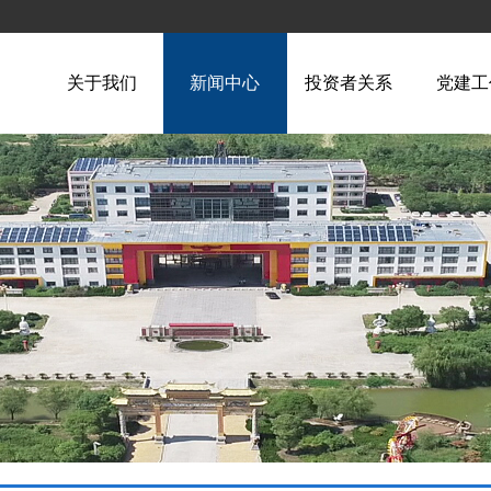
关于我们
新闻中心
投资者关系
党建工