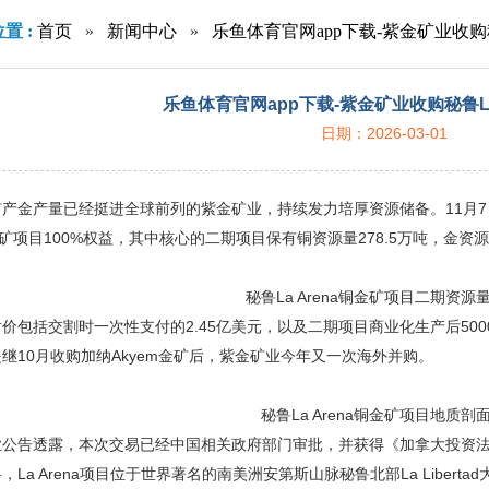
置 :
首页
»
新闻中心
»
乐鱼体育官网app下载-紫金矿业收购秘鲁
乐鱼体育官网app下载-紫金矿业收购秘鲁La
日期：2026-03-01
产金产量已经挺进全球前列的紫金矿业，持续发力培厚资源储备。11月7
铜金矿项目100%权益，其中核心的二期项目保有铜资源量278.5万吨，金资源量
秘鲁La Arena铜金矿项目二期资源
价包括交割时一次性支付的2.45亿美元，以及二期项目商业化生产后500
继10月收购加纳Akyem金矿后，紫金矿业今年又一次海外并购。
秘鲁La Arena铜金矿项目地质剖
公告透露，本次交易已经中国相关政府部门审批，并获得《加拿大投资法》（Inve
La Arena项目位于世界著名的南美洲安第斯山脉秘鲁北部La Libertad