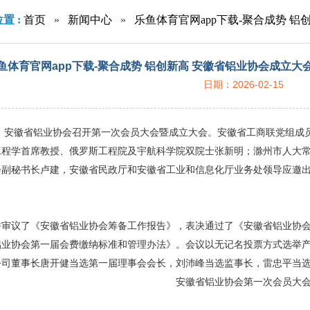
置 :
首页
»
新闻中心
»
乐鱼体育官网app下载-聚合成势 
料产业峰会召开
鱼体育官网app下载-聚合成势 铝创新高 安徽省铝业协会成立
日期：2026-02-15
日，安徽省铝业协会召开第一次会员大会暨成立大会。安徽省工商联党组
工程学首席教授、俄罗斯工程院及宇航科学院双院士张新明；滁州市人大
会副秘书长卢建，安徽省民政厅和安徽省工业和信息化厅业务处领导应邀出
。
并审议了《安徽省铝业协会筹备工作报告》，表决通过了《安徽省铝业协
铝业协会第一届会费缴纳标准和管理办法》。会议以无记名投票方式选举
公司董事长唐开健当选第一届理事会会长，刘沛峰当选监事长，雷忠平当
安徽省铝业协会第一次会员大