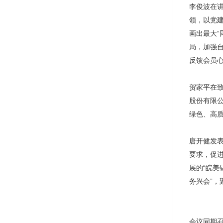
李俊波在
领，以党
画出最大“
局，加强
反馈会员
贺家平在
股份有限
绿色、高
唐开健发表
要求，促进
展的“皖美
务兴会”，
会议同期