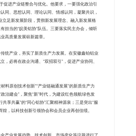
助于促进产业链整合与优化。他要求，一要强化政治引
治认同、思想认同、理论认同、情感认同，凝聚共识，
企业立足新发展阶段，贯彻新发展理念、融入新发展格
有担当的“皖美铝协”队伍。三要落实民主办会，倾听
铝业高质量发展崭新篇章。
升传统产业，夯实了新质生产力发展。在安徽鑫铂铝业
立，必将在政企沟通、“双招双引”，促进产业协同、
材料原创技术创新”“产业链融通发展”的新质生产力
政治建会”，聚焦“新”时代，为建设红色领航绿色发
行共享共赢”的“同心铝协”汇聚精神源泉；三是突出“服
鑫”辉煌，以科技创新引领协会和会员企业再创佳绩。
合金产业发展趋势、技术创新、市场变化等议题进行了