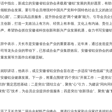
讲话中指出，新成立的安徽省铝业协会承载着“徽铝”发展的美好愿景，有
建领航协会发展。要引导会员增强对中国共产党和中国特色社会主义的政
同心圆”。二要以高品质服务，提升协会促进“两个健康”能力。引导会员
自主创新，打造一支政治上有方向、经营上有本领、文化上有内涵、责任上
心声。希望协会抓住安徽省科技创新和新兴产业发展机遇，奋力书写安徽
致辞中表示，天长市是安徽省合金产业的重要基地，近年来，通过改造提
公司等龙头企业的带动下，已形成合金产业集群效应。安徽省铝业协会的成
质量发展等方面作出积极贡献。
就职讲话，他表示，成立安徽省铝业协会旨在进一步适应“绿色低碳”“先进
安徽铝业健康发展。下一步，将重点围绕“四个突出”开展工作：一是突出“
铝协”奠定思想基础；二是突出“团结立会”，聚焦“心”引力，为建设“同向同
聚焦“芯”技术，为会员企业提供价值服务；四是突出“创新强会”、聚焦“
召开了天长市第二届合金材料产业峰会，邀请行业专家和企业家代表就铝