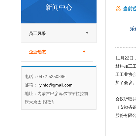
新闻中心
当前位
金材
乐
员工风采
企业动态
11月22
材料加工
工工业协
电话：0472-5250886
加了会议
邮箱：
lyinfo@gmail.com
地址：内蒙古巴彦淖尔市宁拉拉前
会议听取
旗大佘太书记沟
《安徽省
股份有限