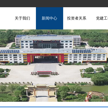
关于我们
新闻中心
投资者关系
党建工