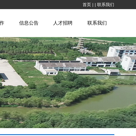
首页
|
|
联系我们
作
信息公告
人才招聘
联系我们