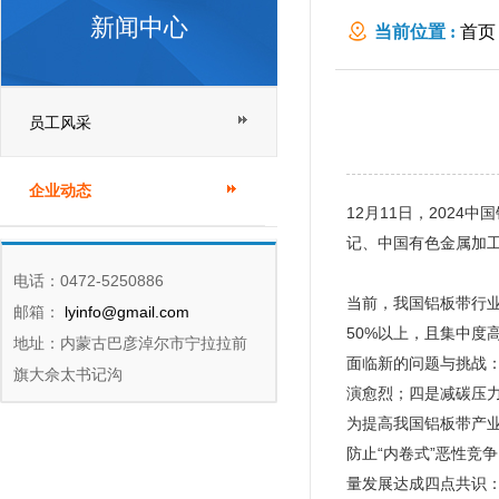
新闻中心
当前位置 :
首页
员工风采
企业动态
12月11日，202
记、中国有色金属加
电话：0472-5250886
当前，我国铝板带行业
邮箱：
lyinfo@gmail.com
50%以上，且集中
地址：内蒙古巴彦淖尔市宁拉拉前
面临新的问题与挑战
旗大佘太书记沟
演愈烈；四是减碳压
为提高我国铝板带产
防止“内卷式”恶性
量发展达成四点共识