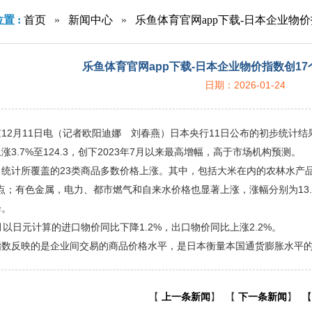
置 :
首页
»
新闻中心
»
乐鱼体育官网app下载-日本企业物
乐鱼体育官网app下载-日本企业物价指数创1
日期：2026-01-24
12月11日电（记者欧阳迪娜 刘春燕）日本央行11日公布的初步统计结
涨3.7%至124.3，创下2023年7月以来最高增幅，高于市场机构预测。
统计所覆盖的23类商品多数价格上涨。其中，包括大米在内的农林水产品价格
分点；有色金属，电力、都市燃气和自来水价格也显著上涨，涨幅分别为13.
降。
月以日元计算的进口物价同比下降1.2%，出口物价同比上涨2.2%。
指数反映的是企业间交易的商品价格水平，是日本衡量本国通货膨胀水平
【
上一条新闻
】
【
下一条新闻
】
【