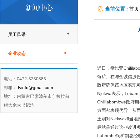
新闻中心
当前位置 :
首页
员工风采
企业动态
近日，赞比亚Chilila
铜矿。在与金诚信股份公
电话：0472-5250886
政府确保该地区实现可
邮箱：
lyinfo@gmail.com
Njekwa表示，Lu
地址：内蒙古巴彦淖尔市宁拉拉前
Chililabombwe
旗大佘太书记沟
方面都表现优异，从
王刚对Njekwa和
标就是通过这些改进项
Lubambe铜矿副总经