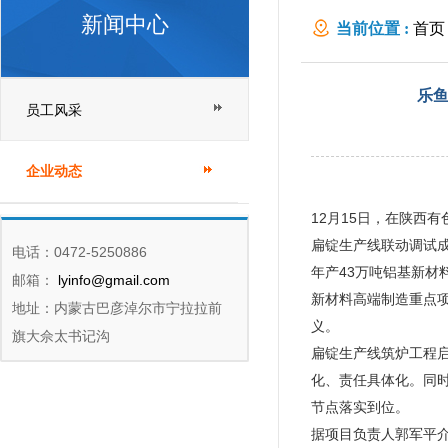
新闻中心
当前位置 :
首页
进展
乐鱼
员工风采
企业动态
12月15日，在陕西
扁锭生产线联动调试
电话：0472-5250886
年产43万吨铝基新
邮箱：
lyinfo@gmail.com
新材料高端制造重点
地址：内蒙古巴彦淖尔市宁拉拉前
义。
旗大佘太书记沟
扁锭生产线筑炉工程
化、责任具体化。同
节点落实到位。
据项目负责人郭军平