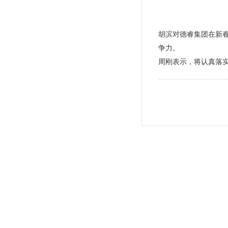
胡滨对德睿集团在新
争力。
周刚表示，将认真落实