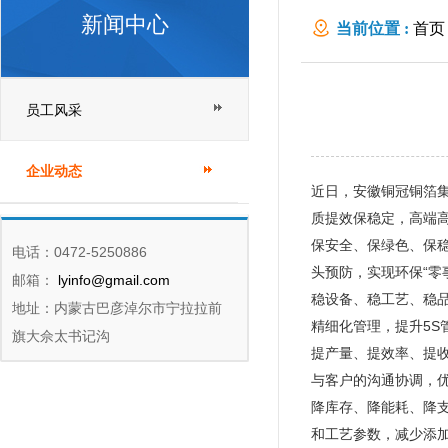
新闻中心
当前位置 :
首页
员工风采
企业动态
近日，安徽铜冠铜箔集
质提效保稳定，高端高
保安全、保绿色、保
电话：0472-5250886
头预防，实现环保“零
邮箱：
lyinfo@gmail.com
稳设备、稳工艺、稳品
地址：内蒙古巴彦淖尔市宁拉拉前
精细化管理，提升5
旗大佘太书记沟
提产量、提效率、提收
与客户的沟通协调，
降库存、降能耗、降支
和工艺参数，减少添