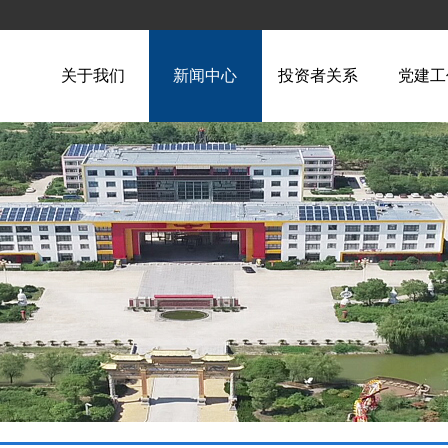
关于我们
新闻中心
投资者关系
党建工