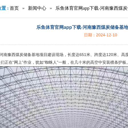
置 :
首页
»
新闻中心
»
乐鱼体育官网app下载-河南豫西煤
乐鱼体育官网app下载-河南豫西煤炭储备基
日期：2024-12-10
，河南豫西煤炭储备基地项目建设现场，长度达651米、跨度达120米、高
们正在“网上”作业，犹如“蜘蛛人”一般，在几十米的高空中安装檩条护板